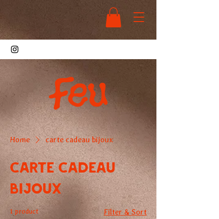
Home
carte cadeau bijoux
carte cadeau
bijoux
1 product
Filter & Sort